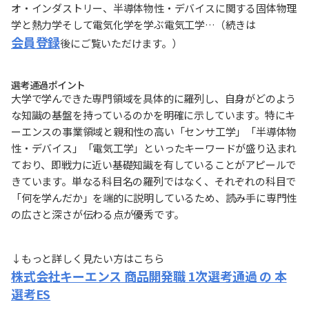
オ・インダストリー、半導体物性・デバイスに関する固体物理
学と熱力学そして電気化学を学ぶ電気工学…（続きは
会員登録
後にご覧いただけます。）
選考通過ポイント
大学で学んできた専門領域を具体的に羅列し、自身がどのよう
な知識の基盤を持っているのかを明確に示しています。特にキ
ーエンスの事業領域と親和性の高い「センサ工学」「半導体物
性・デバイス」「電気工学」といったキーワードが盛り込まれ
ており、即戦力に近い基礎知識を有していることがアピールで
きています。単なる科目名の羅列ではなく、それぞれの科目で
「何を学んだか」を端的に説明しているため、読み手に専門性
の広さと深さが伝わる点が優秀です。
↓もっと詳しく見たい方はこちら
株式会社キーエンス 商品開発職 1次選考通過 の 本
選考ES