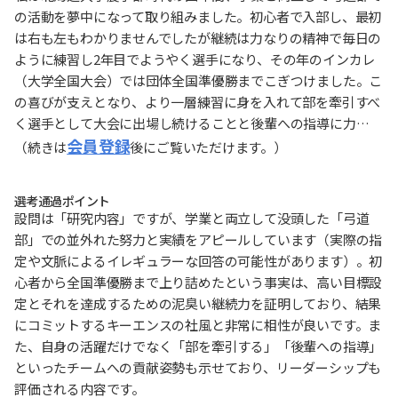
の活動を夢中になって取り組みました。初心者で入部し、最初
は右も左もわかりませんでしたが継続は力なりの精神で毎日の
ように練習し2年目でようやく選手になり、その年のインカレ
（大学全国大会）では団体全国準優勝までこぎつけました。こ
の喜びが支えとなり、より一層練習に身を入れて部を牽引すべ
く選手として大会に出場し続けることと後輩への指導に力…
会員登録
（続きは
後にご覧いただけます。）
選考通過ポイント
設問は「研究内容」ですが、学業と両立して没頭した「弓道
部」での並外れた努力と実績をアピールしています（実際の指
定や文脈によるイレギュラーな回答の可能性があります）。初
心者から全国準優勝まで上り詰めたという事実は、高い目標設
定とそれを達成するための泥臭い継続力を証明しており、結果
にコミットするキーエンスの社風と非常に相性が良いです。ま
た、自身の活躍だけでなく「部を牽引する」「後輩への指導」
といったチームへの貢献姿勢も示せており、リーダーシップも
評価される内容です。