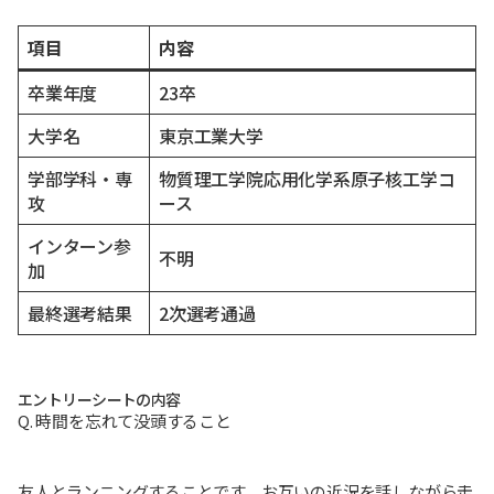
項目
内容
卒業年度
23卒
大学名
東京工業大学
学部学科・専
物質理工学院応用化学系原子核工学コ
攻
ース
インターン参
不明
加
最終選考結果
2次選考通過
エントリーシートの内容
Q. 時間を忘れて没頭すること
友人とランニングすることです。お互いの近況を話しながら走