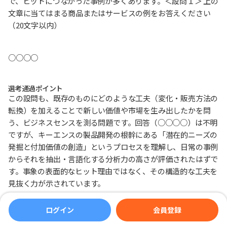
で、ヒットにつながった事例が多くあります。＜設問１＞ 上の
文章に当てはまる商品またはサービスの例をお答えください
（20文字以内）
○○○○
選考通過ポイント
この設問も、既存のものにどのような工夫（変化・販売方法の
転換）を加えることで新しい価値や市場を生み出したかを問
う、ビジネスセンスを測る問題です。回答（○○○○）は不明
ですが、キーエンスの製品開発の根幹にある「潜在的ニーズの
発掘と付加価値の創造」というプロセスを理解し、日常の事例
からそれを抽出・言語化する分析力の高さが評価されたはずで
す。事象の表面的なヒット理由ではなく、その構造的な工夫を
見抜く力が示されています。
ログイン
会員登録
↓もっと詳しく見たい方はこちら