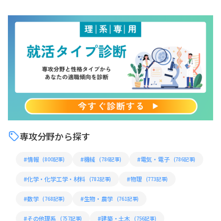
専攻分野から探す
#情報
#機械
#電気・電子
(800記事)
(786記事)
(786記事)
#化学・化学工学・材料
#物理
(782記事)
(773記事)
#数学
#生物・農学
(768記事)
(761記事)
#その他理系
#建築・土木
(757記事)
(756記事)