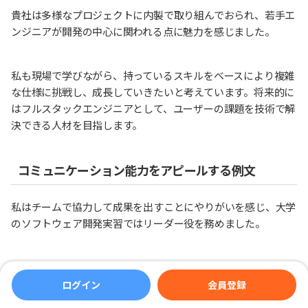
貴社は多様なプロジェクトに内製で取り組んでおられ、若手エ
ンジニアが開発の中心に関われる点に魅力を感じました。
私も現場で学びながら、持っているスキルをベースにより複雑
な仕様に挑戦し、成長していきたいと考えています。将来的に
はフルスタックエンジニアとして、ユーザーの課題を技術で解
決できる人材を目指します。
コミュニケーション能力をアピールする例文
私はチームで協力して成果を出すことにやりがいを感じ、大学
のソフトウェア開発実習ではリーダー役を務めました。
メンバー間で進捗のズレが生じた際も、一人ひとりの状況を丁
寧に確認しスケジュール調整とタスクの再配分を行いました。
ログイン
会員登録
その結果、無事に機能の実装とプレゼン発表を終えられまし