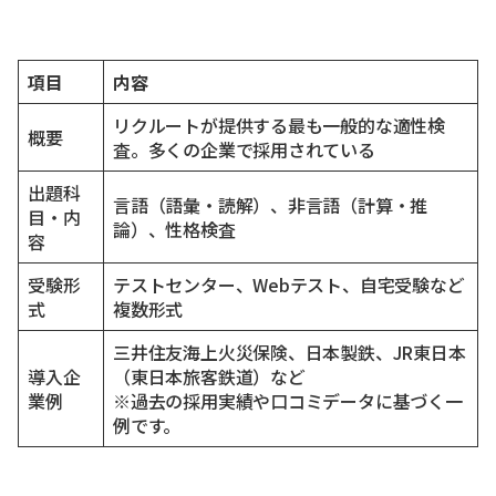
項目
内容
リクルートが提供する最も一般的な適性検
概要
査。多くの企業で採用されている
出題科
言語（語彙・読解）、非言語（計算・推
目・内
論）、性格検査
容
受験形
テストセンター、Webテスト、自宅受験など
式
複数形式
三井住友海上火災保険、日本製鉄、JR東日本
導入企
（東日本旅客鉄道）など
業例
※過去の採用実績や口コミデータに基づく一
例です。