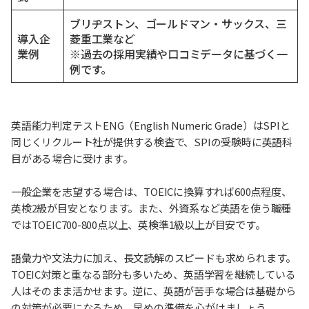
ブリヂストン、ゴールドマン・サックス、三
導入企
菱重工業など
業例
※過去の採用実績や口コミデータに基づく一
例です。
英語能力判定テストENG（English Numeric Grade）はSPIと
同じくリクルート社が提供する検査で、SPIの受験時に英語科
目がある場合に受けます。
一般企業を志望する場合は、TOEICに換算すれば600点程度、
英検2級が目安となります。また、外資系など英語を使う職種
ではTOEIC700-800点以上、英検準1級以上が目安です。
語彙力や文法力に加え、長文読解のスピードも求められます。
TOEIC対策と重なる部分も多いため、英語学習を継続している
人はそのまま活かせます。逆に、英語が苦手な場合は基礎から
の対策が必要になるため、早めの準備を心がけましょう。