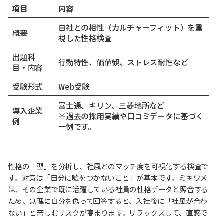
項目
内容
自社との相性（カルチャーフィット）を重
概要
視した性格検査
出題科
行動特性、価値観、ストレス耐性など
目・内容
受験形式
Web受験
富士通、キリン、三菱地所など
導入企業
※過去の採用実績や口コミデータに基づく
例
一例です。
性格の「型」を分析し、社風とのマッチ度を可視化する検査で
す。対策は「自分に嘘をつかないこと」が基本です。ミキワメ
は、その企業で既に活躍している社員の性格データと照合する
ため、無理に自分を偽って回答すると、入社後に「社風が合わ
ない」と苦しむリスクが高まります。リラックスして、直感で