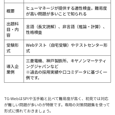
ヒューマネージが提供する適性検査。難易度
概要
が高い問題が多いことで知られる
出題科
言語（長文読解）、非言語（推論・計算）、
目・内
性格検査
容
受験形
Webテスト（自宅受験）やテストセンター形
式
式
三菱電機、神戸製鉄所、キヤノンマーケティ
導入企
ングジャパンなど
業例
※過去の採用実績や口コミデータに基づく一
例です。
TG-WebはSPIや玉手箱と比べて難易度が高く、初見では対応
が難しい問題が多いのが特徴です。専用の対策問題集を使って
形式に慣れておきましょう。