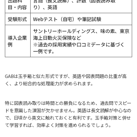
出題科
言語（長文読解）、計数（図表読み取
目・内容
り）、英語
受験形式
Webテスト（自宅）や筆記試験
サントリーホールディングス、味の素、東京
導入企業
海上日動火災保険など
例
※過去の採用実績や口コミデータに基づく
一例です。
GABは玉手箱と似た形式ですが、英語や図表問題の比重が高
く、より総合的な処理能力が求められます。
特に図表読み取りは時間との勝負になるため、過去問でスピー
ドを意識した演習が欠かせません。英語は長文読解が中心なの
で、日頃から英文に触れておくと有利です。玉手箱対策と併せ
て学習すれば、効率よく対策を進められるでしょう。