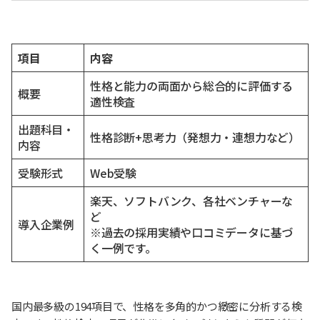
項目
内容
性格と能力の両面から総合的に評価する
概要
適性検査
出題科目・
性格診断+思考力（発想力・連想力など）
内容
受験形式
Web受験
楽天、ソフトバンク、各社ベンチャーな
ど
導入企業例
※過去の採用実績や口コミデータに基づ
く一例です。
国内最多級の194項目で、性格を多角的かつ緻密に分析する検