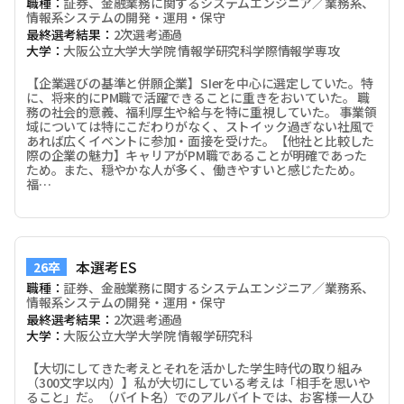
職種：
証券、金融業務に関するシステムエンジニア／業務系、
情報系システムの開発・運用・保守
最終選考結果：
2次選考通過
大学：
大阪公立大学大学院 情報学研究科学際情報学専攻
【企業選びの基準と併願企業】SIerを中心に選定していた。特
に、将来的にPM職で活躍できることに重きをおいていた。 職
務の社会的意義、福利厚生や給与を特に重視していた。 事業領
域については特にこだわりがなく、ストイック過ぎない社風で
あれば広くイベントに参加・面接を受けた。【他社と比較した
際の企業の魅力】キャリアがPM職であることが明確であった
ため。また、穏やかな人が多く、働きやすいと感じたため。
福…
本選考ES
26卒
職種：
証券、金融業務に関するシステムエンジニア／業務系、
情報系システムの開発・運用・保守
最終選考結果：
2次選考通過
大学：
大阪公立大学大学院 情報学研究科
【大切にしてきた考えとそれを活かした学生時代の取り組み
（300文字以内）】私が大切にしている考えは「相手を思いや
ること」だ。（バイト名）でのアルバイトでは、お客様一人ひ