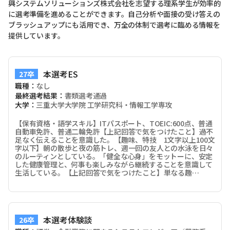
興システムソリューションズ株式会社を志望する理系学生が効率的
に選考準備を進めることができます。自己分析や面接の受け答えの
ブラッシュアップにも活用でき、万全の体制で選考に臨める情報を
提供しています。
本選考ES
27卒
職種：
なし
最終選考結果：
書類選考通過
大学：
三重大学大学院 工学研究科・情報工学専攻
【保有資格・語学スキル】ITパスポート、TOEIC:600点、普通
自動車免許、普通二輪免許【上記回答で気をつけたこと】過不
足なく伝えることを意識した。【趣味、特技 1文字以上100文
字以下】朝の散歩と夜の筋トレ、週一回の友人との水泳を日々
のルーティンとしている。「健全な心身」をモットーに、安定
した健康管理と、何事も楽しみながら継続することを意識して
生活している。【上記回答で気をつけたこと】単なる趣…
本選考体験談
26卒