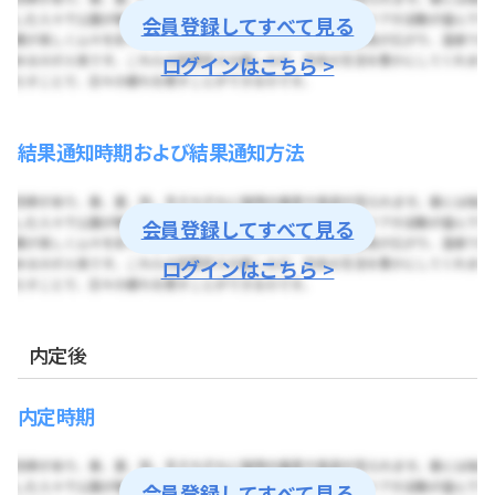
会員登録してすべて見る
ログインはこちら >
結果通知時期および結果通知方法
会員登録してすべて見る
ログインはこちら >
内定後
内定時期
会員登録してすべて見る