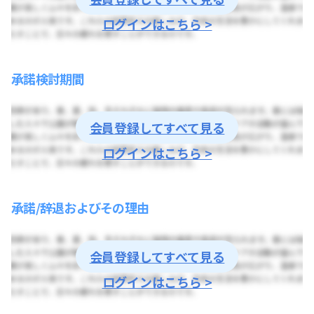
ログインはこちら >
承諾検討期間
会員登録してすべて見る
ログインはこちら >
承諾/辞退およびその理由
会員登録してすべて見る
ログインはこちら >