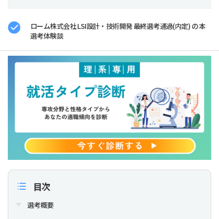
ローム株式会社 LSI設計・技術開発 最終選考通過(内定) の 本
選考体験談
目次
選考概要