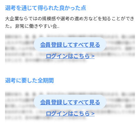
選考を通じて得られた良かった点
大企業ならではの規模感や選考の進め方などを知ることができ
た。 非常に働きやすい会...
会員登録してすべて見る
ログインはこちら >
選考に要した全期間
会員登録してすべて見る
ログインはこちら >