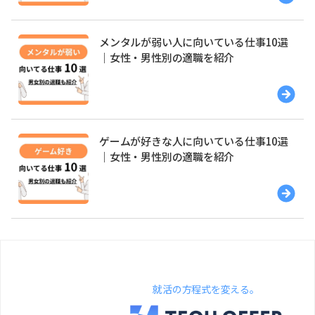
メンタルが弱い人に向いている仕事10選
｜女性・男性別の適職を紹介
ゲームが好きな人に向いている仕事10選
｜女性・男性別の適職を紹介
就活の方程式を変える。