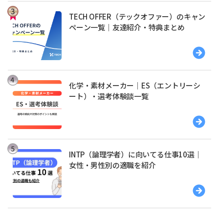
TECH OFFER（テックオファー）のキャン
ペーン一覧｜友達紹介・特典まとめ
化学・素材メーカー｜ES（エントリーシ
ート）・選考体験談一覧
INTP（論理学者）に向いてる仕事10選｜
女性・男性別の適職を紹介