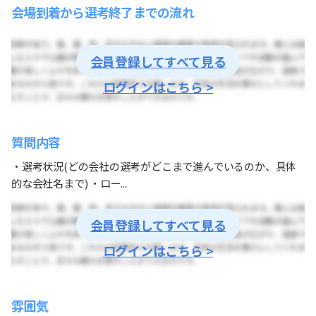
会場到着から選考終了までの流れ
会員登録してすべて見る
ログインはこちら >
質問内容
・選考状況(どの会社の選考がどこまで進んでいるのか、具体
的な会社名まで) ・ロー...
会員登録してすべて見る
ログインはこちら >
雰囲気