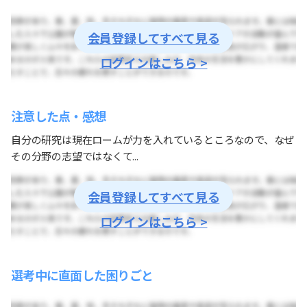
会員登録してすべて見る
ログインはこちら >
注意した点・感想
自分の研究は現在ロームが力を入れているところなので、なぜ
その分野の志望ではなくて...
会員登録してすべて見る
ログインはこちら >
選考中に直面した困りごと