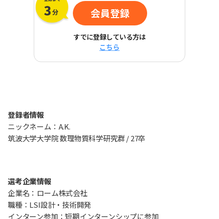
会員登録
すでに登録している方は
こちら
登録者情報
ニックネーム：A.K.
筑波大学大学院 数理物質科学研究群 / 27卒
選考企業情報
企業名：ローム株式会社
職種：LSI設計・技術開発
インターン参加：短期インターンシップに参加