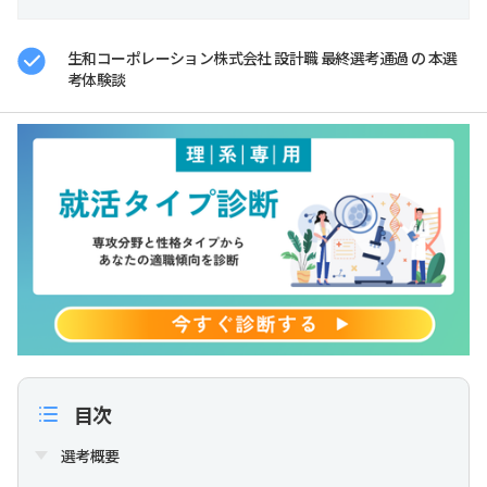
生和コーポレーション株式会社 設計職 最終選考通過 の 本選
考体験談
目次
選考概要