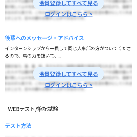
会員登録してすべて見る
ログインはこちら >
後輩へのメッセージ・アドバイス
インターンシップから一貫して同じ人事部の方がついてくださ
るので、肩の力を抜いて、...
会員登録してすべて見る
ログインはこちら >
WEBテスト/筆記試験
テスト方法