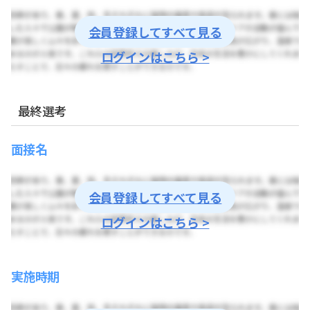
会員登録してすべて見る
ログインはこちら >
最終選考
面接名
会員登録してすべて見る
ログインはこちら >
実施時期