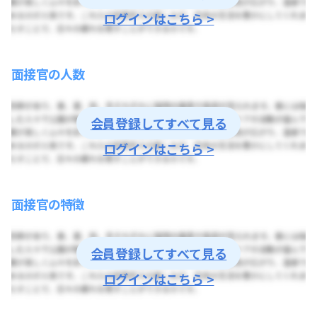
ログインはこちら >
面接官の人数
会員登録してすべて見る
ログインはこちら >
面接官の特徴
会員登録してすべて見る
ログインはこちら >