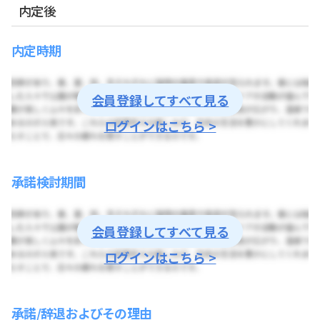
内定後
内定時期
会員登録してすべて見る
ログインはこちら >
承諾検討期間
会員登録してすべて見る
ログインはこちら >
承諾/辞退およびその理由