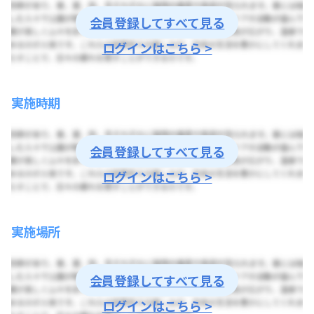
会員登録してすべて見る
ログインはこちら >
実施時期
会員登録してすべて見る
ログインはこちら >
実施場所
会員登録してすべて見る
ログインはこちら >