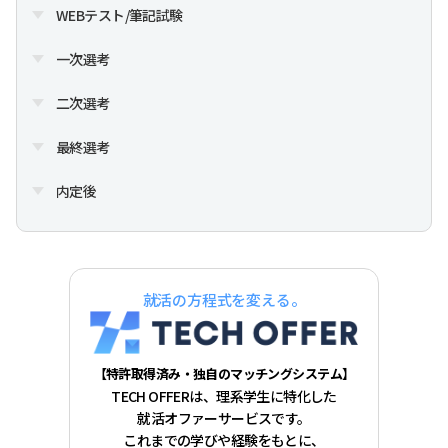
WEBテスト/筆記試験
一次選考
二次選考
最終選考
内定後
就活の方程式を変える。
【特許取得済み・独自のマッチングシステム】
TECH OFFERは、理系学生に特化した
就活オファーサービスです。
これまでの学びや経験をもとに、