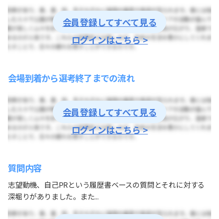
会員登録してすべて見る
ログインはこちら >
会場到着から選考終了までの流れ
会員登録してすべて見る
ログインはこちら >
質問内容
志望動機、自己PRという履歴書ベースの質問とそれに対する
深堀りがありました。また...