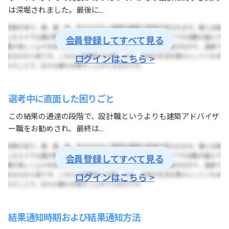
は深堀されました。最後に...
会員登録してすべて見る
ログインはこちら >
選考中に直面した困りごと
この結果の通達の段階で、設計職というよりも建築アドバイザ
ー職をお勧めされ、最終は...
会員登録してすべて見る
ログインはこちら >
結果通知時期および結果通知方法