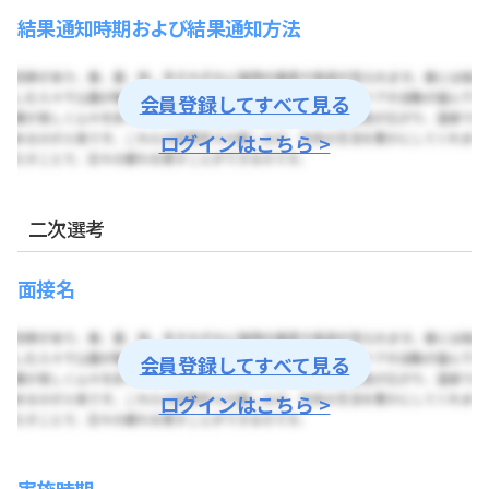
結果通知時期および結果通知方法
会員登録してすべて見る
ログインはこちら >
二次選考
面接名
会員登録してすべて見る
ログインはこちら >
実施時期