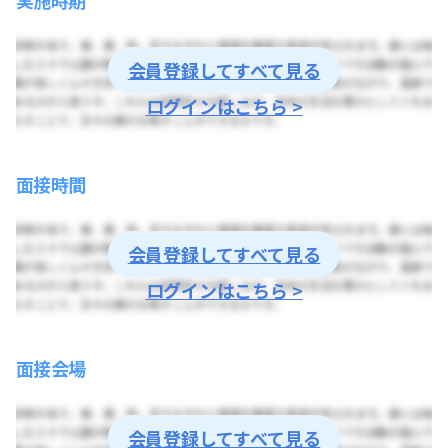
会員登録してすべて見る
ログインはこちら >
面接時間
会員登録してすべて見る
ログインはこちら >
面接会場
会員登録してすべて見る