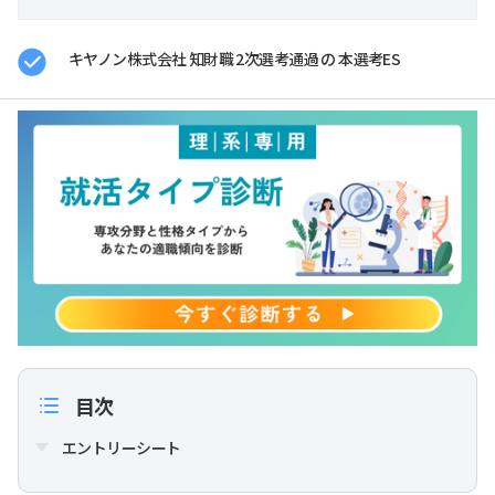
キヤノン株式会社 知財職 2次選考通過 の 本選考ES
目次
エントリーシート