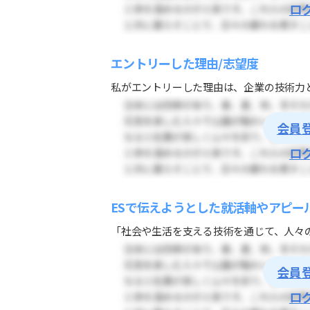
ロ
エントリーした理由/志望度
私がエントリーした理由は、企業の技術力と
会員
ロ
ESで伝えようとした就活軸やアピー
「社会や生活を支える技術を通じて、人々の
会員
ロ