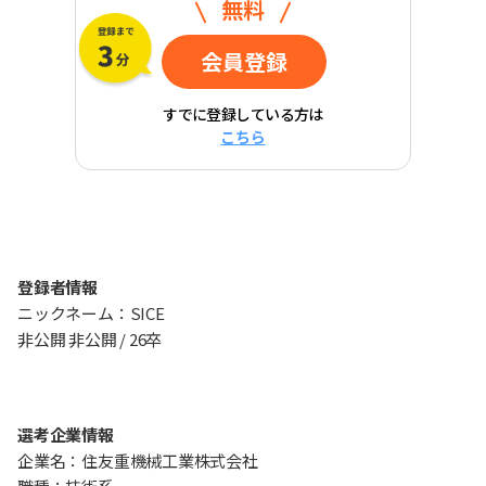
無料
会員登録
すでに登録している方は
こちら
登録者情報
ニックネーム：SICE
非公開 非公開 / 26卒
選考企業情報
企業名：住友重機械工業株式会社