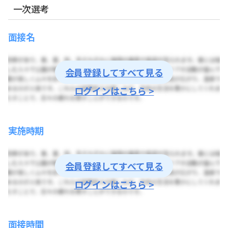
一次選考
面接名
会員登録してすべて見る
ログインはこちら >
実施時期
会員登録してすべて見る
ログインはこちら >
面接時間