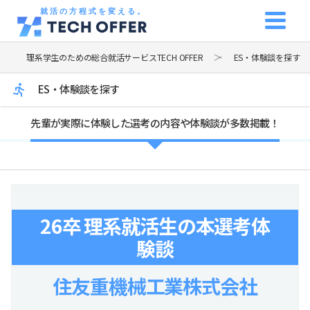
就活の方程式を変える。
理系学生のための総合就活サービスTECH OFFER
ES・体験談を探す
ES・体験談を探す
先輩が実際に体験した選考の内容や体験談が多数掲載！
26卒 理系就活生の本選考体
験談
住友重機械工業株式会社