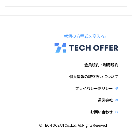
就活の方程式を変える。
会員規約・利用規約
個人情報の取り扱いについて
プライバシーポリシー
運営会社
お問い合わせ
© TECH OCEAN Co.,Ltd. All Rights Reserved.