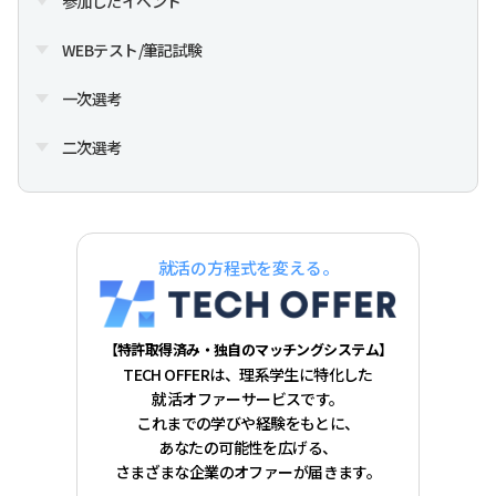
参加したイベント
WEBテスト/筆記試験
一次選考
二次選考
就活の方程式を変える。
【特許取得済み・独自のマッチングシステム】
TECH OFFERは、理系学生に特化した
就活オファーサービスです。
これまでの学びや経験をもとに、
あなたの可能性を広げる、
さまざまな企業のオファーが届きます。