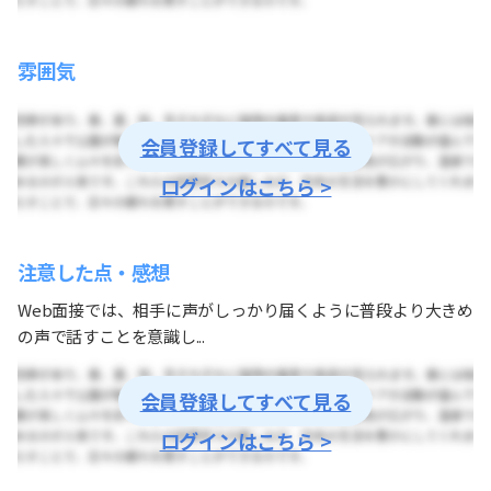
雰囲気
会員登録してすべて見る
ログインはこちら >
注意した点・感想
Web面接では、相手に声がしっかり届くように普段より大きめ
の声で話すことを意識し...
会員登録してすべて見る
ログインはこちら >