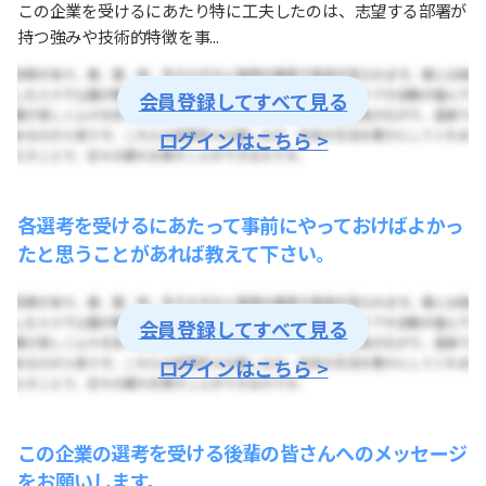
この企業を受けるにあたり特に工夫したのは、志望する部署が
持つ強みや技術的特徴を事...
会員登録してすべて見る
ログインはこちら >
各選考を受けるにあたって事前にやっておけばよかっ
たと思うことがあれば教えて下さい。
会員登録してすべて見る
ログインはこちら >
この企業の選考を受ける後輩の皆さんへのメッセージ
をお願いします。