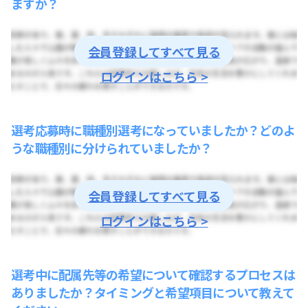
ますか？
会員登録してすべて見る
ログインはこちら >
選考応募時に職種別選考になっていましたか？どのよ
うな職種別に分けられていましたか？
会員登録してすべて見る
ログインはこちら >
選考中に配属先等の希望について確認するプロセスは
ありましたか？タイミングと希望項目について教えて