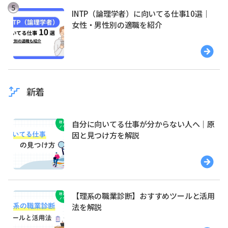
INTP（論理学者）に向いてる仕事10選｜
女性・男性別の適職を紹介
新着
自分に向いてる仕事が分からない人へ｜原
因と見つけ方を解説
【理系の職業診断】おすすめツールと活用
法を解説