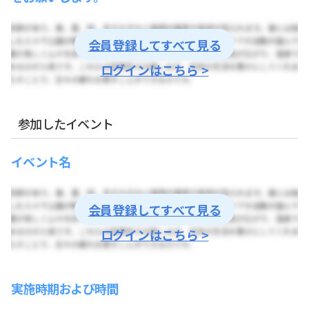
会員登録してすべて見る
ログインはこちら >
参加したイベント
イベント名
会員登録してすべて見る
ログインはこちら >
実施時期および時間