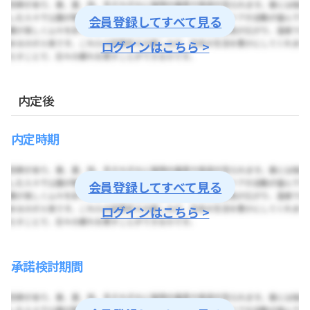
会員登録してすべて見る
ログインはこちら >
内定後
内定時期
会員登録してすべて見る
ログインはこちら >
承諾検討期間