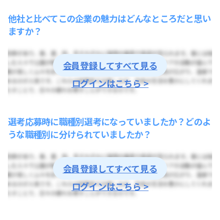
他社と比べてこの企業の魅力はどんなところだと思い
ますか？
会員登録してすべて見る
ログインはこちら >
選考応募時に職種別選考になっていましたか？どのよ
うな職種別に分けられていましたか？
会員登録してすべて見る
ログインはこちら >