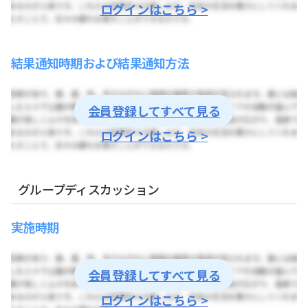
ログインはこちら >
結果通知時期および結果通知方法
会員登録してすべて見る
ログインはこちら >
グループディスカッション
実施時期
会員登録してすべて見る
ログインはこちら >