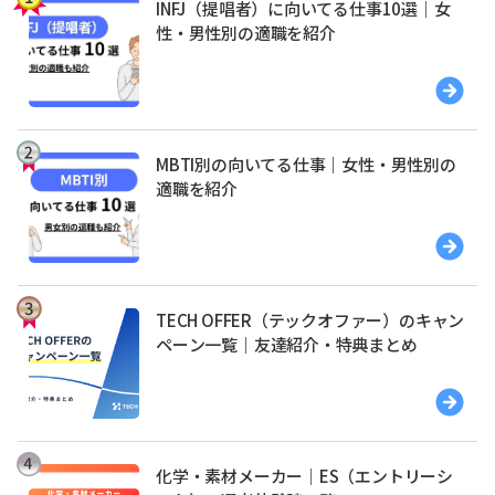
INFJ（提唱者）に向いてる仕事10選｜女
性・男性別の適職を紹介
MBTI別の向いてる仕事｜女性・男性別の
適職を紹介
TECH OFFER（テックオファー）のキャン
ペーン一覧｜友達紹介・特典まとめ
化学・素材メーカー｜ES（エントリーシ