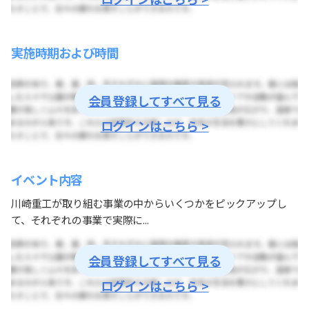
実施時期および時間
会員登録してすべて見る
ログインはこちら >
イベント内容
川崎重工が取り組む事業の中からいくつかをピックアップし
て、それぞれの事業で実際に...
会員登録してすべて見る
ログインはこちら >