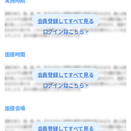
実施時期
会員登録してすべて見る
ログインはこちら >
面接時間
会員登録してすべて見る
ログインはこちら >
面接会場
会員登録してすべて見る