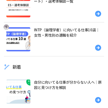
ート）・選考体験談一覧
INTP（論理学者）に向いてる仕事10選｜
女性・男性別の適職を紹介
新着
自分に向いてる仕事が分からない人へ｜原
因と見つけ方を解説