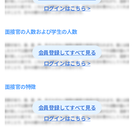
ログインはこちら >
面接官の人数および学生の人数
会員登録してすべて見る
ログインはこちら >
面接官の特徴
会員登録してすべて見る
ログインはこちら >