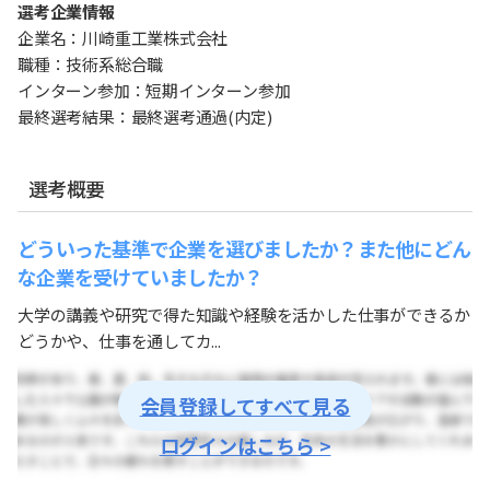
選考企業情報
企業名：川崎重工業株式会社
職種：技術系総合職
インターン参加：短期インターン参加
最終選考結果：最終選考通過(内定)
選考概要
どういった基準で企業を選びましたか？また他にどん
な企業を受けていましたか？
大学の講義や研究で得た知識や経験を活かした仕事ができるか
どうかや、仕事を通してカ...
会員登録してすべて見る
ログインはこちら >