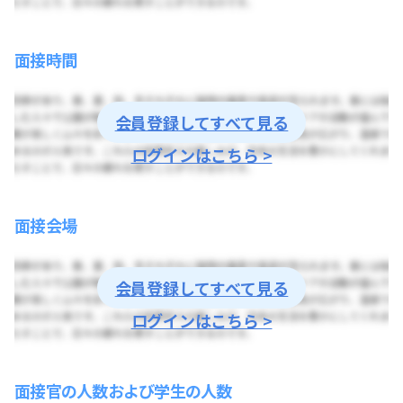
面接時間
会員登録してすべて見る
ログインはこちら >
面接会場
会員登録してすべて見る
ログインはこちら >
面接官の人数および学生の人数