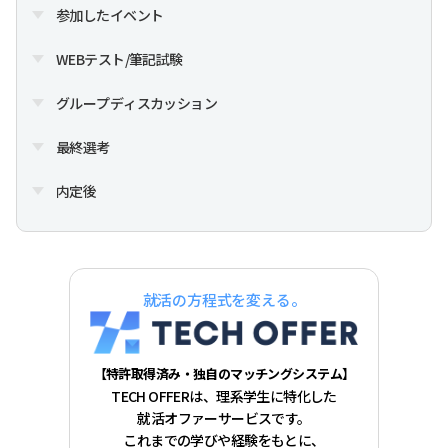
参加したイベント
WEBテスト/筆記試験
グループディスカッション
最終選考
内定後
就活の方程式を変える。
【特許取得済み・独自のマッチングシステム】
TECH OFFERは、理系学生に特化した
就活オファーサービスです。
これまでの学びや経験をもとに、