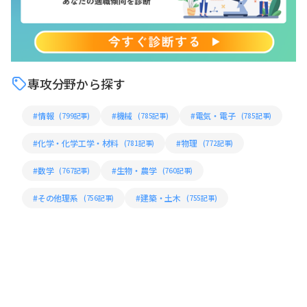
専攻分野から探す
#情報
#機械
#電気・電子
(799記事)
(785記事)
(785記事)
#化学・化学工学・材料
#物理
(781記事)
(772記事)
#数学
#生物・農学
(767記事)
(760記事)
#その他理系
#建築・土木
(756記事)
(755記事)