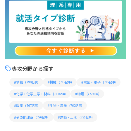
専攻分野から探す
#情報
#機械
#電気・電子
(799記事)
(785記事)
(785記事)
#化学・化学工学・材料
#物理
(781記事)
(772記事)
#数学
#生物・農学
(767記事)
(760記事)
#その他理系
#建築・土木
(756記事)
(755記事)