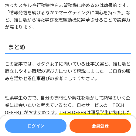
培ったスキルや行動特性を志望動機に絡めるのは効果的です。
「情報発信を続けるなかでマーケティングに関心を持った」な
ど、推し活から得た学びを志望動機に昇華させることで説得力
が高まります。
まとめ
この記事では、オタク女子に向いている仕事10選と、推し活と
両立しやすい職場の選び方について解説しました。ご自身の
強
みを活かせる仕事選び
の参考にしてください。
理系学生の方で、自分の専門性や興味を活かして納得のいく企
業に出会いたいと考えているなら、自社サービスの「TECH
OFFER」がおすすめです。
TECH OFFERは理系学生に特化した
オファー型サービス
で、あなたの研究内容や興味関心に合わせ
ログイン
会員登録
た質の高いオファーが優良企業から直接届きます。ぜひ活用し
て、推し活と両立できる納得のキャリアを実現しましょう。