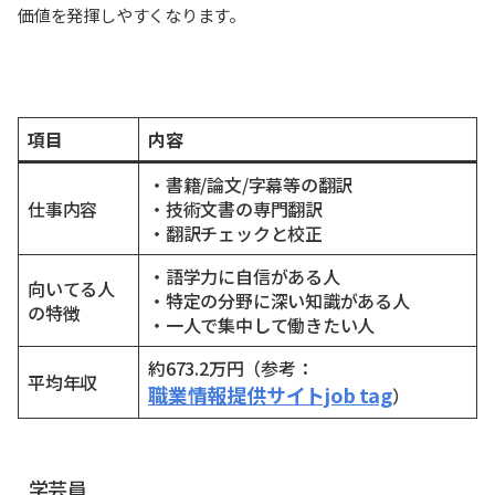
価値を発揮しやすくなります。
項目
内容
・書籍/論文/字幕等の翻訳
仕事内容
・技術文書の専門翻訳
・翻訳チェックと校正
・語学力に自信がある人
向いてる人
・特定の分野に深い知識がある人
の特徴
・一人で集中して働きたい人
約673.2万円（参考：
平均年収
職業情報提供サイトjob tag
）
学芸員