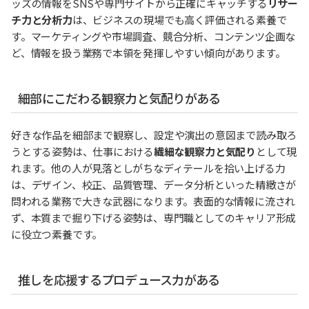
ッズの情報をSNSや専門サイトから正確にキャッチする
リサー
チ力と分析力
は、ビジネスの現場でも高く評価される素養で
す。マーケティングや市場調査、競合分析、コンテンツ企画な
ど、情報を扱う業務で本領を発揮しやすい傾向があります。
細部にこだわる観察力と気配りがある
好きな作品を細部まで観察し、設定や演出の意図まで読み取ろ
うとする姿勢は、仕事における
繊細な観察力と気配り
として現
れます。他の人が見落としがちなディテールを拾い上げる力
は、デザイン、校正、品質管理、データ分析といった精緻さが
問われる業務で大きな武器になります。表面的な情報に流され
ず、本質まで掘り下げる姿勢は、専門職としてのキャリア形成
に役立つ素養です。
推しを応援するプロデュース力がある