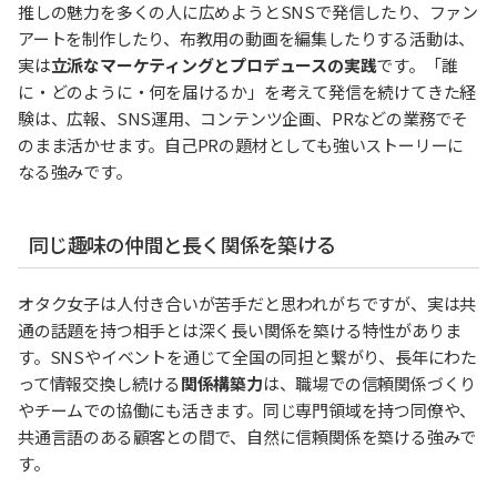
推しの魅力を多くの人に広めようとSNSで発信したり、ファン
アートを制作したり、布教用の動画を編集したりする活動は、
実は
立派なマーケティングとプロデュースの実践
です。「誰
に・どのように・何を届けるか」を考えて発信を続けてきた経
験は、広報、SNS運用、コンテンツ企画、PRなどの業務でそ
のまま活かせます。自己PRの題材としても強いストーリーに
なる強みです。
同じ趣味の仲間と長く関係を築ける
オタク女子は人付き合いが苦手だと思われがちですが、実は共
通の話題を持つ相手とは深く長い関係を築ける特性がありま
す。SNSやイベントを通じて全国の同担と繋がり、長年にわた
って情報交換し続ける
関係構築力
は、職場での信頼関係づくり
やチームでの協働にも活きます。同じ専門領域を持つ同僚や、
共通言語のある顧客との間で、自然に信頼関係を築ける強みで
す。