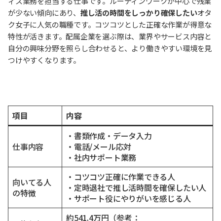
ィス業務を担当する仕事です。ルーティンワークが中心で残業
が少ない傾向にあり、
推し活の時間をしっかり確保したい
オタ
ク女子に人気の職種です。コツコツとした正確な作業が得意な
特性が活きます。配属企業を選ぶ際は、業界やサービス内容と
自分の興味分野を照らし合わせると、より働きやすい環境を見
つけやすくなります。
項目
内容
・書類作成・データ入力
仕事内容
・電話/メール応対
・社内サポート業務
・コツコツ正確に作業できる人
向いてる人
・定時退社で推し活時間を確保したい人
の特徴
・サポート役にやりがいを感じる人
約541.4万円（参考：