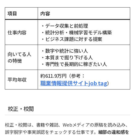
項目
内容
・データ収集と前処理
仕事内容
・統計分析・機械学習モデル構築
・ビジネス課題に対する提案
・数字や統計に強い人
向いてる人
・本質まで掘り下げる人
の特徴
・専門性で長期的に稼ぎたい人
約611.9万円（参考：
平均年収
職業情報提供サイトjob tag
）
校正・校閲
校正・校閲は、書籍や雑誌、Webメディアの原稿を読み込み、
誤字脱字や事実誤認をチェックする仕事です。
細部の違和感を