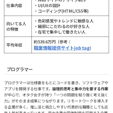
仕事内容
・UI/UXの設計
・コーディング(HTML/CSS等)
・色彩感覚やトレンドに敏感な人
向いてる人
・細部にこだわるのが好きな人
の特徴
・在宅で集中して働きたい人
約539.6万円（参考：
平均年収
職業情報提供サイトjob tag
）
プログラマー
プログラマーは仕様書をもとにコードを書き、ソフトウェアや
アプリを開発する仕事です。
論理的思考と集中力を要する作業
が中心で、オタク女子が持つ「一つの問題を粘り強く考え抜く
力」がそのまま成果につながります。リモートワークを導入す
る企業が多く、推し活と両立しやすい代表的な職種としても近
年人気が高まっています。実力主義の評価制度を採用する企業