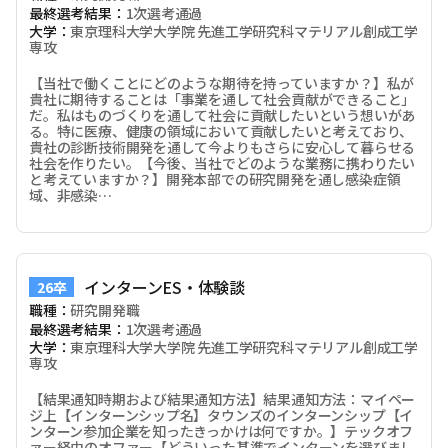
最終選考結果：
1次選考通過
大学：
東京理科大学大学院 先進工学研究科マテリアル創成工学
専攻
【当社で働くことにどのような期待を持っていますか？】私が
貴社に期待することは「事業を通して社会貢献ができること」
だ。私はものづくりを通して社会に貢献したいという想いがあ
る。特に医療、健康の領域において貢献したいと考えており、
貴社の診断技術開発を通して今よりもさらに安心して暮らせる
社会を作りたい。【今後、当社でどのような業務に携わりたい
と考えていますか？】開発本部での研究開発を通し感染症領
域、非感染…
インターンES・体験談
26卒
職種：
研究開発職
最終選考結果：
1次選考通過
大学：
東京理科大学大学院 先進工学研究科マテリアル創成工学
専攻
【結果通知時期および結果通知方法】結果通知方法：マイペー
ジ上【インターンシップ名】タウンズのインターンシップ【イ
ンターン参加企業を知ったきっかけは何ですか。】テックオフ
ァー経由のオファー【どういった基準でインターンを選びまし