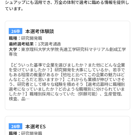
シュアップにも活用でき、万全の体制で選考に臨める情報を提供し
ています。
本選考体験談
26卒
職種：
研究開発職
最終選考結果：
1次選考通過
大学：
東京理科大学大学院 先進工学研究科マテリアル創成工学
専攻
【どういった基準で企業を選びましたか？また他にどんな企業
を受けていましたか？】研究開発を大事にしているか、若手で
もある程度の裁量があるか【他社と比べてこの企業の魅力はど
んなところだと思いますか？】これからも業績が伸びていきそ
う、研究者として様々な経験を積めそう【選考応募時に職種別
選考になっていましたか？どのような職種別に分けられていま
したか？】職種別採用になっていた（併願可能）、生産管理、
検査、品…
本選考ES
26卒
職種：
研究開発職