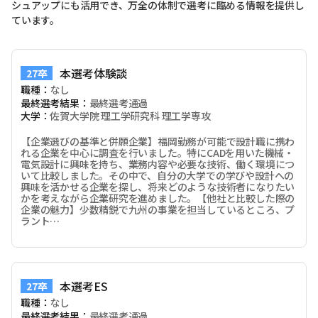
シュアップにも活用でき、万全の体制で選考に臨める情報を提供し
ています。
本選考体験談
27卒
職種：
なし
最終選考結果：
最終選考通過
大学：
佐賀大学院 理工学研究科 理工学専攻
【企業選びの基準と併願企業】福岡勤務が可能で設計職に携わ
れる企業を中心に調査を行いました。特にCADを用いた機械・
電気設計に興味を持ち、業務内容や必要な技術、働く環境につ
いて比較しました。その中で、自分の大学での学びや設計への
興味を活かせる企業を探し、将来どのような技術者になりたい
かを考えながら企業研究を進めました。【他社と比較した際の
企業の魅力】少数精鋭で九州の事業を担当しているところ、プ
ラント…
本選考ES
27卒
職種：
なし
最終選考結果：
最終選考通過