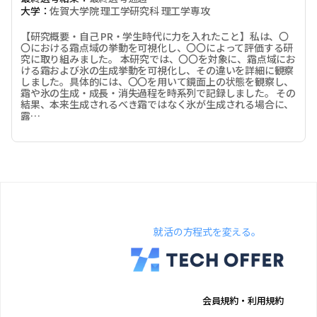
大学：
佐賀大学院 理工学研究科 理工学専攻
【研究概要・自己 PR・学生時代に力を入れたこと】私は、〇
〇における霜点域の挙動を可視化し、〇〇によって評価する研
究に取り組みました。 本研究では、〇〇を対象に、霜点域にお
ける霜および氷の生成挙動を可視化し、その違いを詳細に観察
しました。具体的には、〇〇を用いて鏡面上の状態を観察し、
霜や氷の生成・成長・消失過程を時系列で記録しました。 その
結果、本来生成されるべき霜ではなく氷が生成される場合に、
露…
就活の方程式を変える。
会員規約・利用規約