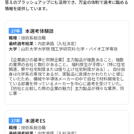
答えのブラッシュアップにも活用でき、万全の体制で選考に臨める
情報を提供しています。
本選考体験談
27卒
職種：
技術系総合職
最終選考結果：
内定承諾（入社決定）
大学：
山形大学大学院 理工学研究科 化学・バイオ工学専攻
【企業選びの基準と併願企業】主力製品が複数あること、複数
の業界の会社と取引があること。 福利厚生が手厚い（特に住宅
関連、寮や社宅制度または借り上げ社宅制度がある）。 自分自
身は化学系の専攻であるが、実製品に直接かかわりたいと感じ
ていたため、機械や半導体メーカーの中で自社で材料開発をし
ている部署を持っているメーカーを中心に選考を受けていた。
【他社と比較した際の企業の魅力】主力製品が様々な業界、同
じ業…
本選考ES
27卒
職種：
技術系総合職
最終選考結果：
内定承諾（入社決定）