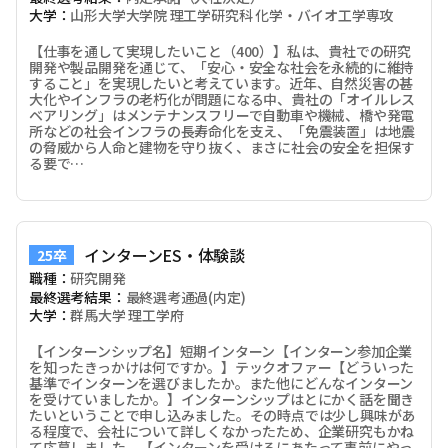
大学：
山形大学大学院 理工学研究科 化学・バイオ工学専攻
【仕事を通して実現したいこと（400）】私は、貴社での研究
開発や製品開発を通じて、「安心・安全な社会を永続的に維持
すること」を実現したいと考えています。近年、自然災害の甚
大化やインフラの老朽化が問題になる中、貴社の「オイルレス
ベアリング」はメンテナンスフリーで自動車や機械、橋や発電
所などの社会インフラの長寿命化を支え、「免震装置」は地震
の脅威から人命と建物を守り抜く、まさに社会の安全を担保す
る要で…
インターンES・体験談
25卒
職種：
研究開発
最終選考結果：
最終選考通過(内定)
大学：
群馬大学 理工学府
【インターンシップ名】短期インターン【インターン参加企業
を知ったきっかけは何ですか。】テックオファー【どういった
基準でインターンを選びましたか。また他にどんなインターン
を受けていましたか。】インターンシップはとにかく話を聞き
たいということで申し込みました。その時点では少し興味があ
る程度で、会社について詳しくなかったため、企業研究もかね
て応募しました。【インターンを受けるにあたって事前にやっ