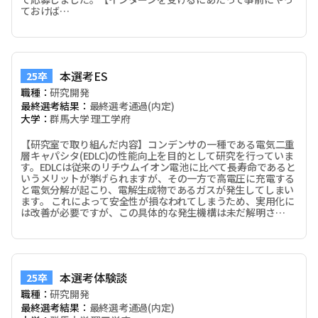
ておけば…
本選考ES
25卒
職種：
研究開発
最終選考結果：
最終選考通過(内定)
大学：
群馬大学 理工学府
【研究室で取り組んだ内容】コンデンサの一種である電気二重
層キャパシタ(EDLC)の性能向上を目的として研究を行っていま
す。EDLCは従来のリチウムイオン電池に比べて長寿命であると
いうメリットが挙げられますが、その一方で高電圧に充電する
と電気分解が起こり、電解生成物であるガスが発生してしまい
ます。 これによって安全性が損なわれてしまうため、実用化に
は改善が必要ですが、この具体的な発生機構は未だ解明さ…
本選考体験談
25卒
職種：
研究開発
最終選考結果：
最終選考通過(内定)