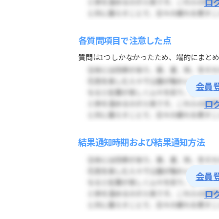
ロ
各質問項目で注意した点
質問は1つしかなかったため、端的にまとめ
会員
ロ
結果通知時期および結果通知方法
会員
ロ