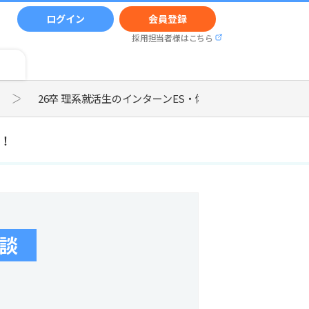
ログイン
会員登録
採用担当者様はこちら
26卒 理系就活生のインターンES・体験談
！
験談