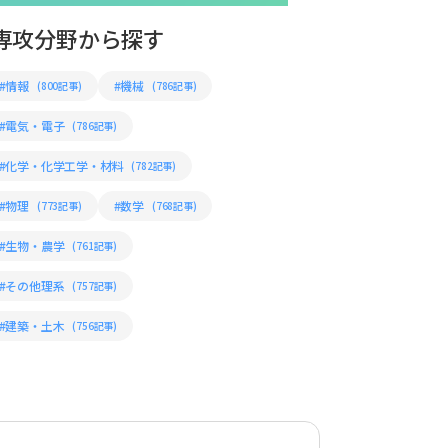
専攻分野から探す
#情報
#機械
(800記事)
(786記事)
#電気・電子
(786記事)
#化学・化学工学・材料
(782記事)
#物理
#数学
(773記事)
(768記事)
#生物・農学
(761記事)
#その他理系
(757記事)
#建築・土木
(756記事)