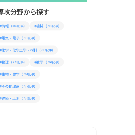
専攻分野から探す
#情報
#機械
(800記事)
(786記事)
#電気・電子
(786記事)
#化学・化学工学・材料
(782記事)
#物理
#数学
(773記事)
(768記事)
#生物・農学
(761記事)
#その他理系
(757記事)
#建築・土木
(756記事)