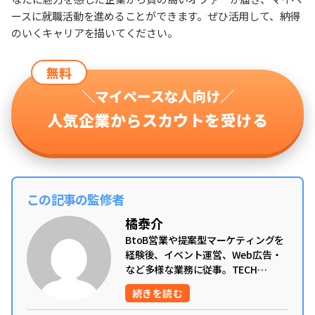
ースに就職活動を進めることができます。ぜひ活用して、納得
のいくキャリアを描いてください。
無料
＼マイペースな人向け／
人気企業からスカウトを受ける
この記事の監修者
橘泰介
BtoB営業や提案型マーケティングを
経験後、イベント運営、Web広告・
など多様な業務に従事。TECH
OFFERではセールスからカスタマー
続きを読む
サクセスまで幅広く携わり、累計200
社以上の企業の採用支援を担当。現