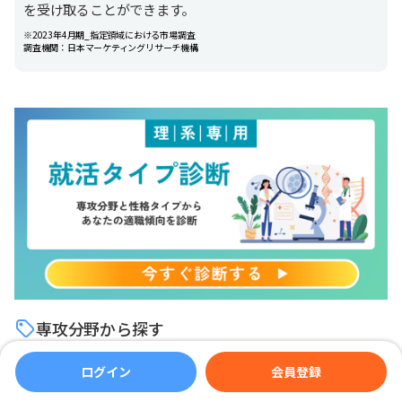
を受け取ることができます。
※2023年4月期_指定領域における市場調査
調査機関：日本マーケティングリサーチ機構
専攻分野から探す
#情報
#機械
#電気・電子
ログイン
会員登録
(799記事)
(785記事)
(785記事)