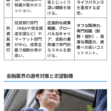
客とじっくり
ライフバランス
行
発展が最大のミ
深い関係
を築
を重視する姿
ッション。
ける。
勢。
投資銀行部門
圧倒的な成果
タフな精神力
、
外
（M&Aや資金調
報酬
、
グロー
専門知識（財
資
達支援など）や
バルなキャリ
務・会計）
、
高
系
マーケット部門
ア
、金融の
最
度な英語力
、
成
銀
が中心。成果主
先端
で専門的
果
への高いコミ
行
義で報酬水準が
なスキルを磨
ットメント。
高い。
ける。
金融業界の選考対策と志望動機