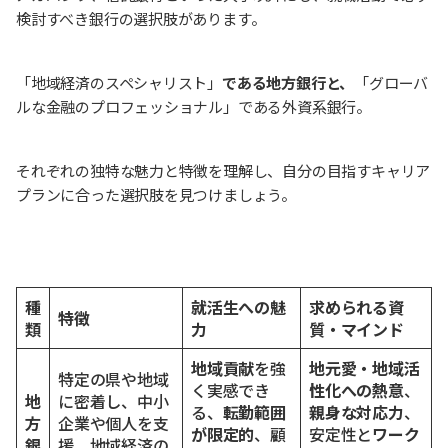
検討すべき銀行の選択肢があります。
「地域経済のスペシャリスト」
である地方銀行と、
「グローバ
ルな金融のプロフェッショナル」である外資系銀行。
それぞれの独特な魅力と特徴を理解し、自分の目指すキャリア
プランに合った選択肢を見つけましょう。
種
就活生への魅
求められる資
特徴
類
力
質・マインド
地域貢献
を強
地元愛・地域活
特定の県や地域
く実感でき
性化への熱意
、
地
に密着し、中小
る、
転勤範囲
親身な対応力
、
方
企業や個人を支
が限定的
、顧
安定性と
ワーク
銀
援。地域経済の