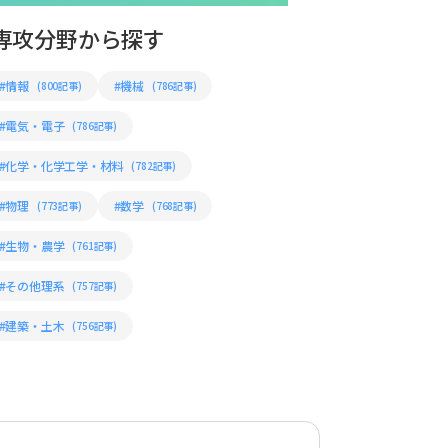
専攻分野から探す
#情報
#機械
(800記事)
(786記事)
#電気・電子
(786記事)
#化学・化学工学・材料
(782記事)
#物理
#数学
(773記事)
(768記事)
#生物・農学
(761記事)
#その他理系
(757記事)
#建築・土木
(756記事)