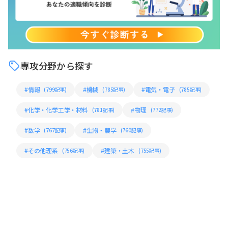
専攻分野から探す
#情報
#機械
#電気・電子
(799記事)
(785記事)
(785記事)
#化学・化学工学・材料
#物理
(781記事)
(772記事)
#数学
#生物・農学
(767記事)
(760記事)
#その他理系
#建築・土木
(756記事)
(755記事)