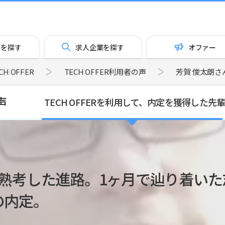
トを探す
求人企業を探す
オファー
 OFFER
TECH OFFER利用者の声
芳賀 俊太朗さ
声
TECH OFFERを利用して、内定を獲得した
間熟考した進路。1ヶ月で辿り着いた
の内定。