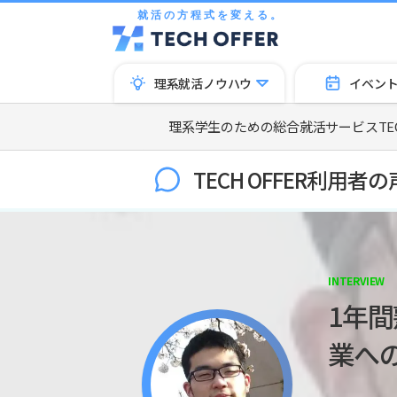
就活の方程式を変える。
理系就活ノウハウ
イベン
理系学生のための総合就活サービスTECH
TECH OFFER利用者の
INTERVIEW
1年
業へ