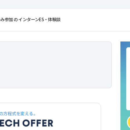
み参加 の インターンES・体験談
の方程式を変える。