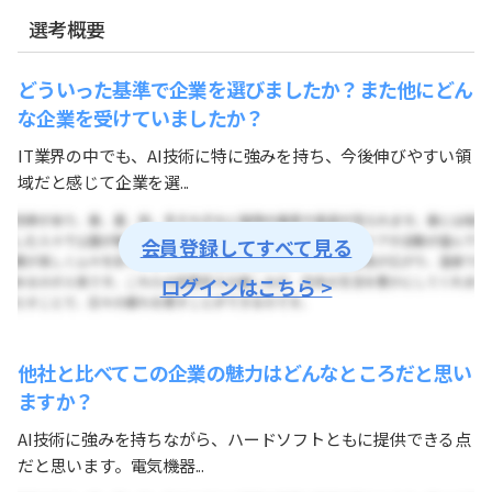
選考概要
どういった基準で企業を選びましたか？また他にどん
な企業を受けていましたか？
IT業界の中でも、AI技術に特に強みを持ち、今後伸びやすい領
域だと感じて企業を選...
会員登録してすべて見る
ログインはこちら >
他社と比べてこの企業の魅力はどんなところだと思い
ますか？
AI技術に強みを持ちながら、ハードソフトともに提供できる点
だと思います。電気機器...