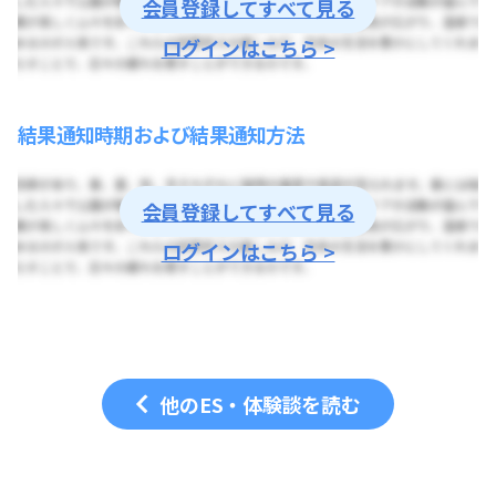
会員登録してすべて見る
ログインはこちら >
結果通知時期および結果通知方法
会員登録してすべて見る
ログインはこちら >
他のES・体験談を読む