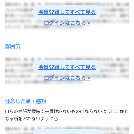
会員登録してすべて見る
ログインはこちら >
雰囲気
会員登録してすべて見る
ログインはこちら >
注意した点・感想
自らの主張が曖昧で一貫性のないものにならないように、軸と
なる所をぶれないように心...