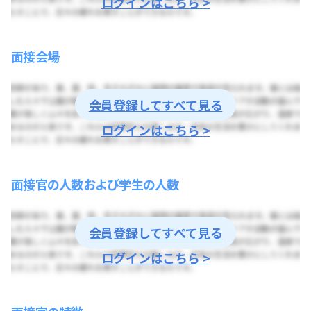
ログインはこちら >
面接会場
会員登録してすべて見る
ログインはこちら >
面接官の人数および学生の人数
会員登録してすべて見る
ログインはこちら >