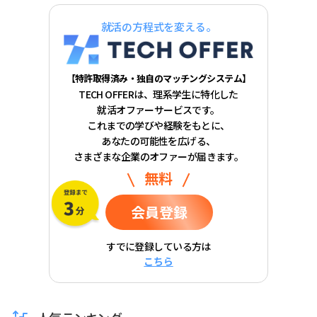
就活の方程式を変える。
【特許取得済み・独自のマッチングシステム】
TECH OFFERは、理系学生に特化した
就活オファーサービスです。
これまでの学びや経験をもとに、
あなたの可能性を広げる、
さまざまな企業のオファーが届きます。
無料
会員登録
すでに登録している方は
こちら