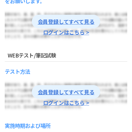
をお願いします。
会員登録してすべて見る
ログインはこちら >
WEBテスト/筆記試験
テスト方法
会員登録してすべて見る
ログインはこちら >
実施時期および場所