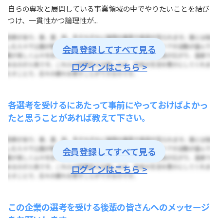
自らの専攻と展開している事業領域の中でやりたいことを結び
つけ、一貫性かつ論理性が...
会員登録してすべて見る
ログインはこちら >
各選考を受けるにあたって事前にやっておけばよかっ
たと思うことがあれば教えて下さい。
会員登録してすべて見る
ログインはこちら >
この企業の選考を受ける後輩の皆さんへのメッセージ