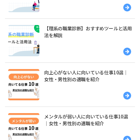
【理系の職業診断】おすすめツールと活用
法を解説
向上心がない人に向いている仕事10選｜
女性・男性別の適職を紹介
メンタルが弱い人に向いている仕事10選
｜女性・男性別の適職を紹介