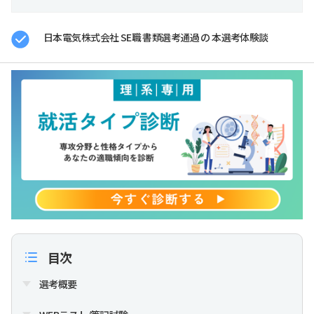
日本電気株式会社 SE職 書類選考通過 の 本選考体験談
目次
選考概要