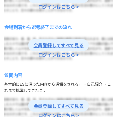
ログインはこちら >
会場到着から選考終了までの流れ
会員登録してすべて見る
ログインはこちら >
質問内容
基本的にESに沿った内容から深堀をされる。 ・自己紹介 ・こ
れまで挑戦してきたこ...
会員登録してすべて見る
ログインはこちら >