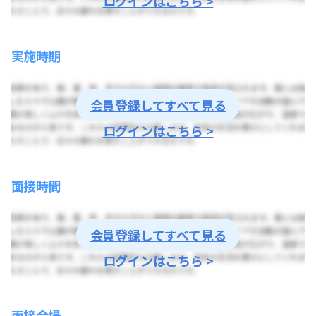
ログインはこちら >
実施時期
会員登録してすべて見る
ログインはこちら >
面接時間
会員登録してすべて見る
ログインはこちら >
面接会場