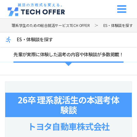
就活の方程式を変える。
理系学生のための総合就活サービスTECH OFFER
ES・体験談を探す
ES・体験談を探す
先輩が実際に体験した選考の内容や体験談が多数掲載！
26卒 理系就活生の本選考体
験談
トヨタ自動車株式会社