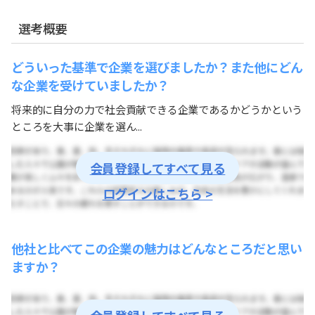
選考概要
どういった基準で企業を選びましたか？また他にどん
な企業を受けていましたか？
将来的に自分の力で社会貢献できる企業であるかどうかという
ところを大事に企業を選ん...
会員登録してすべて見る
ログインはこちら >
他社と比べてこの企業の魅力はどんなところだと思い
ますか？