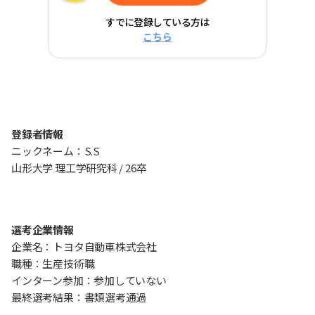
すでに登録している方は
こちら
登録者情報
ニックネーム：S.S
山形大学 理工学研究科 / 26卒
選考企業情報
企業名：トヨタ自動車株式会社
職種：生産技術職
インターン参加：参加していない
最終選考結果：書類選考通過