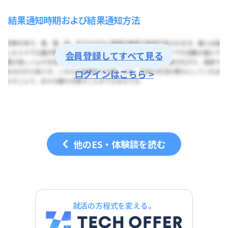
結果通知時期および結果通知方法
会員登録してすべて見る
ログインはこちら >
他のES・体験談を読む
就活の方程式を変える。