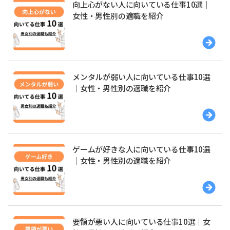
向上心がない人に向いている仕事10選｜
女性・男性別の適職を紹介
メンタルが弱い人に向いている仕事10選
｜女性・男性別の適職を紹介
ゲームが好きな人に向いている仕事10選
｜女性・男性別の適職を紹介
要領が悪い人に向いている仕事10選｜女