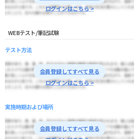
ログインはこちら >
WEBテスト/筆記試験
テスト方法
会員登録してすべて見る
ログインはこちら >
実施時期および場所
会員登録してすべて見る