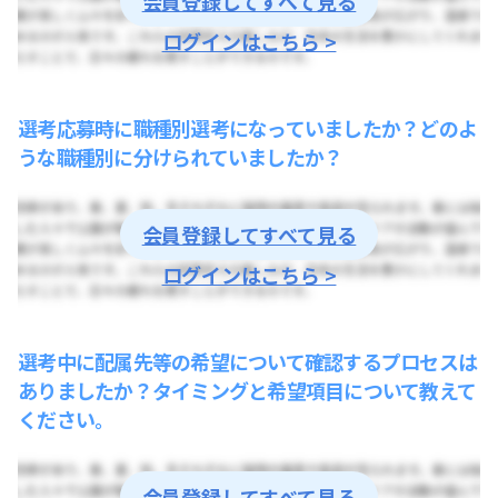
会員登録してすべて見る
ログインはこちら >
選考応募時に職種別選考になっていましたか？どのよ
うな職種別に分けられていましたか？
会員登録してすべて見る
ログインはこちら >
選考中に配属先等の希望について確認するプロセスは
ありましたか？タイミングと希望項目について教えて
ください。
会員登録してすべて見る