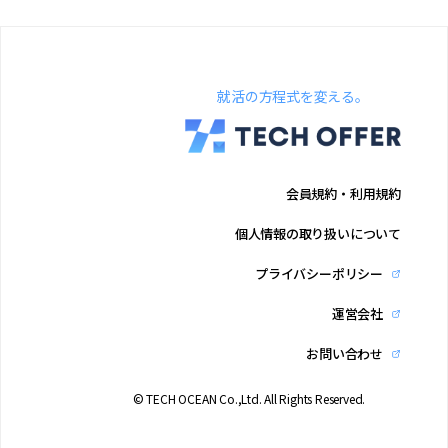
就活の方程式を変える。
会員規約・利用規約
個人情報の取り扱いについて
プライバシーポリシー
運営会社
お問い合わせ
© TECH OCEAN Co.,Ltd. All Rights Reserved.