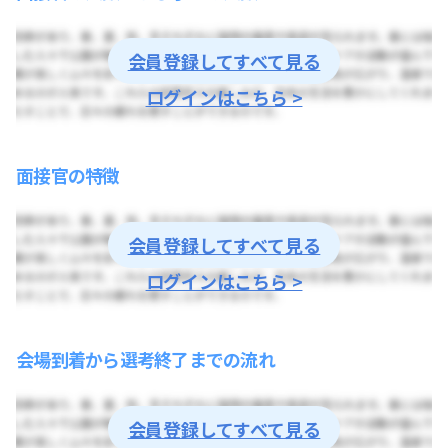
会員登録してすべて見る
ログインはこちら >
面接官の特徴
会員登録してすべて見る
ログインはこちら >
会場到着から選考終了までの流れ
会員登録してすべて見る