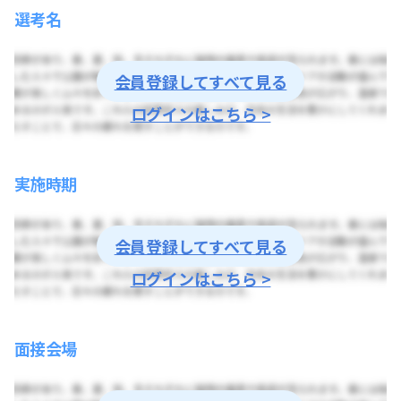
選考名
会員登録してすべて見る
ログインはこちら >
実施時期
会員登録してすべて見る
ログインはこちら >
面接会場