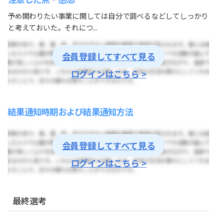
予め関わりたい事業に関しては自分で調べるなどしてしっかり
と考えておいた。それにつ...
会員登録してすべて見る
ログインはこちら >
結果通知時期および結果通知方法
会員登録してすべて見る
ログインはこちら >
最終選考