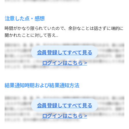
注意した点・感想
時間がかなり限られていたので、余計なことは話さずに端的に
聞かれたことに対して答え...
会員登録してすべて見る
ログインはこちら >
結果通知時期および結果通知方法
会員登録してすべて見る
ログインはこちら >