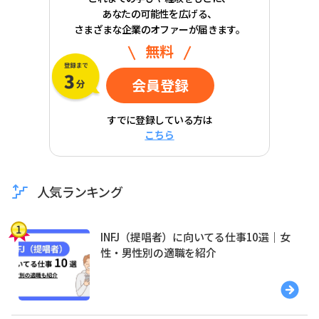
あなたの可能性を広げる、
さまざまな企業のオファーが届きます。
無料
会員登録
すでに登録している方は
こちら
人気ランキング
INFJ（提唱者）に向いてる仕事10選｜女
性・男性別の適職を紹介