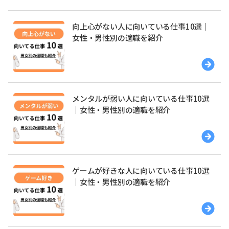
向上心がない人に向いている仕事10選｜
女性・男性別の適職を紹介
メンタルが弱い人に向いている仕事10選
｜女性・男性別の適職を紹介
ゲームが好きな人に向いている仕事10選
｜女性・男性別の適職を紹介