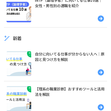
INTP（論理学者）に向いてる仕事10選｜
女性・男性別の適職を紹介
新着
自分に向いてる仕事が分からない人へ｜原
因と見つけ方を解説
【理系の職業診断】おすすめツールと活用
法を解説