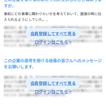
すか。
事前にどの事業に関わりたいかを考えておいて、面接の時に伝
えられるようにしていた。...
会員登録してすべて見る
ログインはこちら >
この企業の選考を受ける後輩の皆さんへのメッセージ
をお願いします。
会員登録してすべて見る
ログインはこちら >