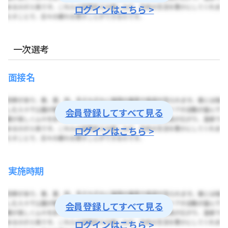
ログインはこちら >
一次選考
面接名
会員登録してすべて見る
ログインはこちら >
実施時期
会員登録してすべて見る
ログインはこちら >