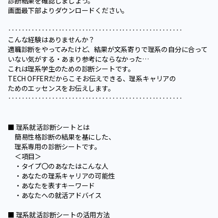
診断結果を確認しましょう。
画面最下部よりダウンロードください。
‥‥‥‥‥‥‥‥‥‥‥‥‥‥‥‥‥‥‥‥‥‥‥‥‥‥
こんな経験はありませんか？
適職診断をやってみたけど、結果が文系寄りで理系の自分に合って
いない気がする・あまり参考にならなかった…
これは理系学生のための診断シートです。
TECH OFFERだからこそお伝えできる、理系キャリアの
ためのエッセンスをお伝えします。
‥‥‥‥‥‥‥‥‥‥‥‥‥‥‥‥‥‥‥‥‥‥‥‥‥‥
■ 理系就活診断シートとは
簡易性格診断の結果を基にした、
理系専用の診断シートです。
＜項目＞
・タイプ〇のあなたはこんな人
・あなたの理系キャリアの可能性
・あなたを表すキーワード
・あなたへの就活アドバイス
■ 理系就活診断シートの活用方法